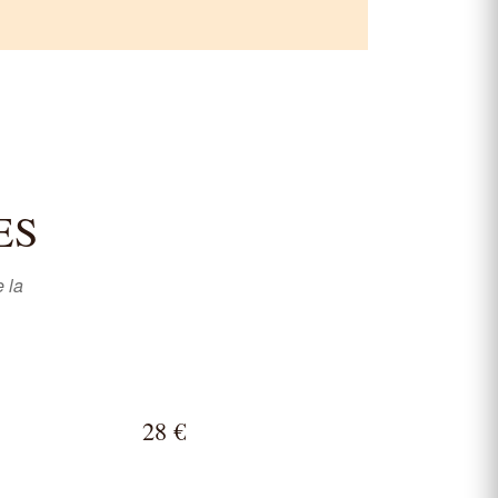
ES
 la
28 €