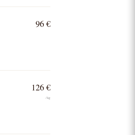
96 €
126 €
/ kg