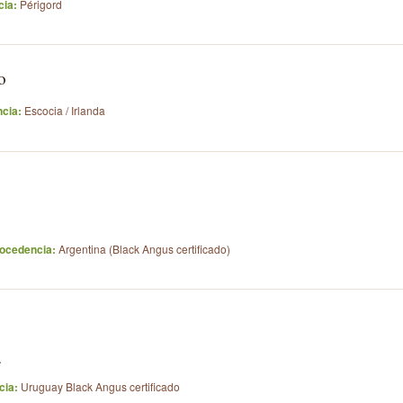
ia:
Périgord
o
cia:
Escocia / Irlanda
ocedencia:
Argentina (Black Angus certificado)
.
cia:
Uruguay Black Angus certificado