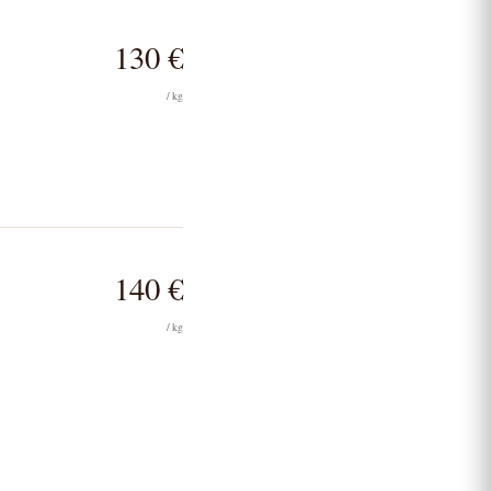
130 €
/ kg
140 €
/ kg