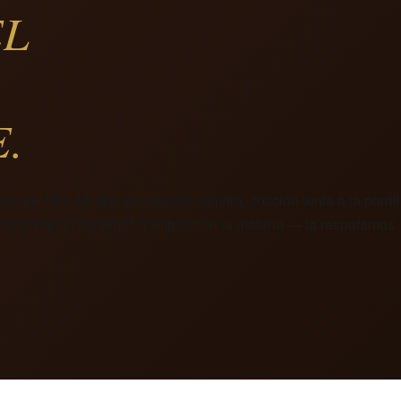
EL
.
ón de 10 a 45 días en nuestra cámara, cocción lenta a la parrill
Nacional no hacemos trampas con la materia — la respetamos.