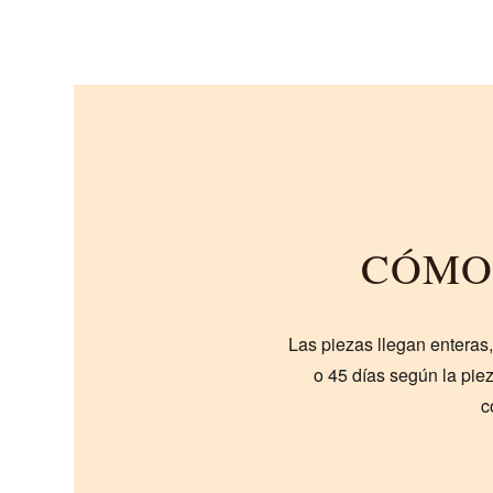
CÓMO
Las piezas llegan entera
o 45 días según la piez
c