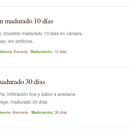
n madurado 10 días
a: chuletón madurado 10 días en cámara,
so, sin artificios.
dencia:
Escocia ·
Maduración:
10 días
adurado 30 días
 infiltración fina y sabor a avellana.
tige, madurado 30 días.
encia:
Alemania ·
Maduración:
30 días