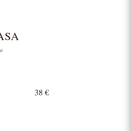
ASA
se
38 €