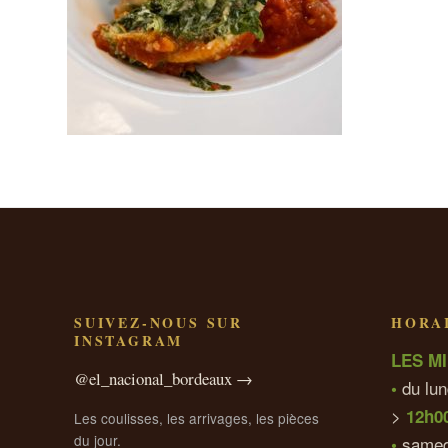
SUIVEZ-NOUS SUR
HORAI
INSTAGRAM
LES MI
@el_nacional_bordeaux →
du lun
•
>
12h0
Les coulisses, les arrivages, les pièces
du jour.
samed
•