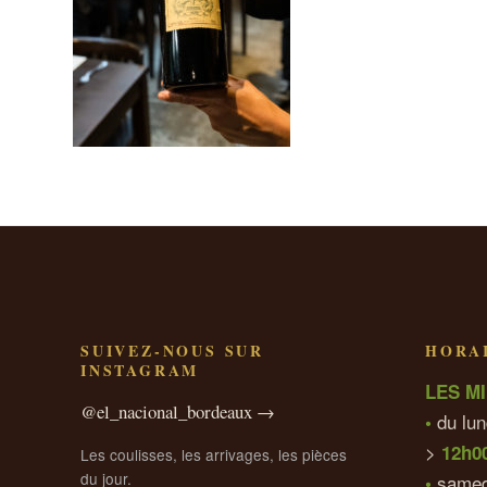
SUIVEZ-NOUS SUR
HORAI
INSTAGRAM
LES MI
@el_nacional_bordeaux →
du lun
•
>
12h0
Les coulisses, les arrivages, les pièces
du jour.
samed
•