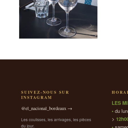
SUIVEZ-NOUS SUR
HORAI
INSTAGRAM
LES MI
@el_nacional_bordeaux →
du lun
•
>
12h0
Les coulisses, les arrivages, les pièces
du jour.
samed
•