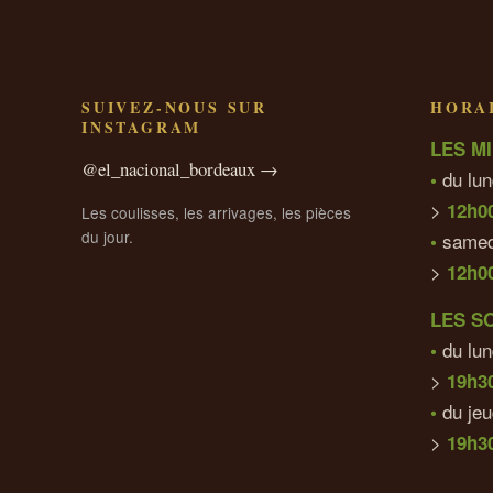
SUIVEZ-NOUS SUR
HORAI
INSTAGRAM
LES MI
@el_nacional_bordeaux →
du lun
•
>
12h0
Les coulisses, les arrivages, les pièces
du jour.
samed
•
>
12h0
LES S
du lun
•
>
19h3
du je
•
>
19h30