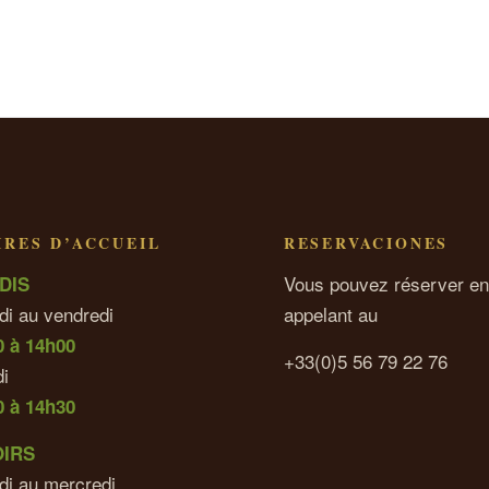
RES D’ACCUEIL
RESERVACIONES
Vous pouvez réserver en
DIS
di au vendredi
appelant au
0 à 14h00
+33(0)5 56 79 22 76
i
0 à 14h30
OIRS
di au mercredi