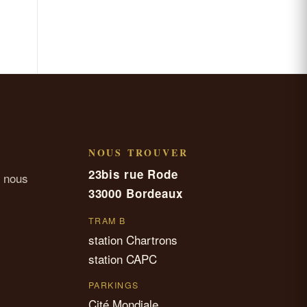
NOUS TROUVER
23bis rue Rode
 nous
33000 Bordeaux
TRAM B
station Chartrons
station CAPC
PARKINGS
Cité Mondiale