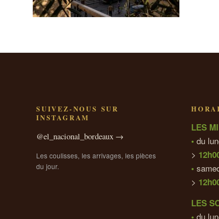
SUIVEZ-NOUS SUR
HORAI
INSTAGRAM
LES MI
@el_nacional_bordeaux →
du lun
•
>
12h0
Les coulisses, les arrivages, les pièces
du jour.
samed
•
>
12h0
LES S
du lun
•