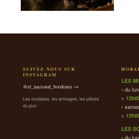
SUIVEZ-NOUS SUR
HORAI
INSTAGRAM
LES MI
@el_nacional_bordeaux →
du lun
•
>
12h0
Les coulisses, les arrivages, les pièces
du jour.
samed
•
>
12h0
LES S
du lun
•