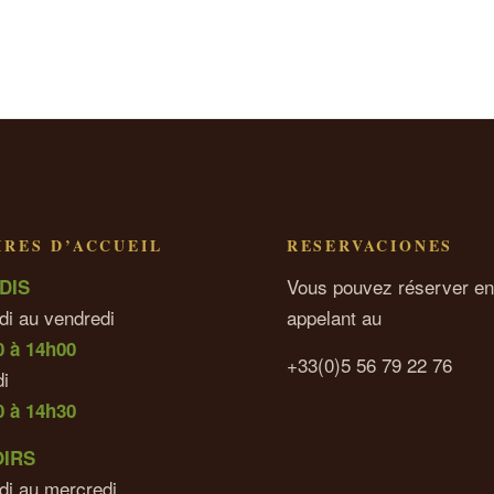
RES D’ACCUEIL
RESERVACIONES
Vous pouvez réserver en
DIS
di au vendredi
appelant au
0 à 14h00
+33(0)5 56 79 22 76
i
0 à 14h30
OIRS
di au mercredi