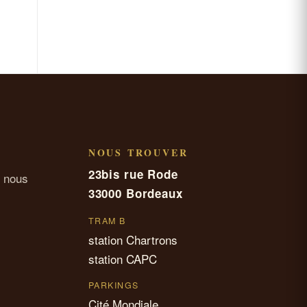
NOUS TROUVER
23bis rue Rode
 nous
33000 Bordeaux
TRAM B
station Chartrons
station CAPC
PARKINGS
Cité Mondiale